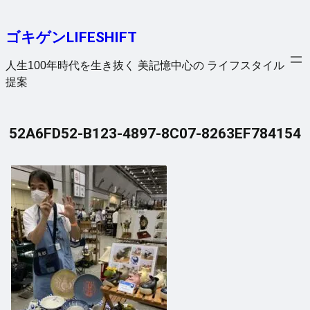
内
容
ゴキゲンLIFESHIFT
を
ス
人生100年時代を生き抜く 美記憶中心の ライフスタイル
キ
提案
ッ
プ
52A6FD52-B123-4897-8C07-8263EF784154