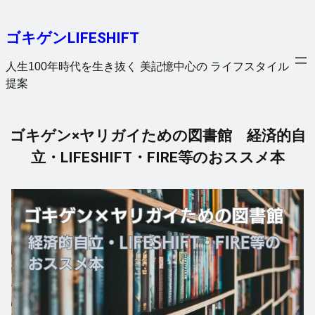
内
容
ゴキゲンLIFESHIFT
を
ス
人生100年時代を生き抜く 美記憶中心の ライフスタイル
キ
提案
ッ
プ
ゴキゲン×ヤリガイための図書館 経済的自
立・LIFESHIFT・FIRE等のおススメ本