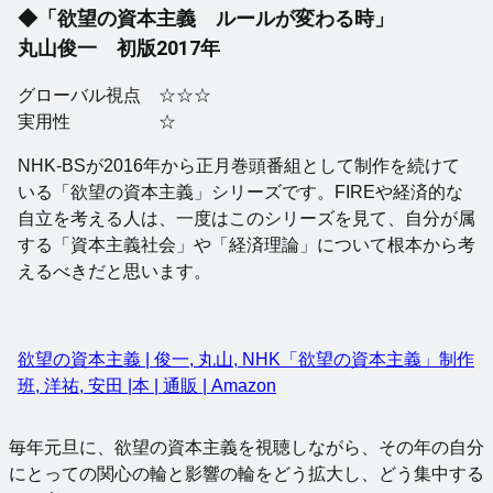
◆「欲望の資本主義 ルールが変わる時」
丸山俊一 初版2017年
グローバル視点 ☆☆☆
実用性 ☆
NHK-BSが2016年から正月巻頭番組として制作を続けて
いる「欲望の資本主義」シリーズです。FIREや経済的な
自立を考える人は、一度はこのシリーズを見て、自分が属
する「資本主義社会」や「経済理論」について根本から考
えるべきだと思います。
欲望の資本主義 | 俊一, 丸山, NHK「欲望の資本主義」制作
班, 洋祐, 安田 |本 | 通販 | Amazon
毎年元旦に、欲望の資本主義を視聴しながら、その年の自分
にとっての関心の輪と影響の輪をどう拡大し、どう集中する