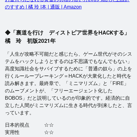
のすすめ | 橘 玲 |本 | 通販 | Amazon
◆「裏道を行け ディストピア世界をHACKする」
橘 玲 初版2021年
「人生が攻略不可能だと感じたら、ゲーム世代がそのシス
テムをハックしようとするのは不思議でもなんでもない」
高度知識社会をサバイブするために「普通の奴ら」の上を
行くルールーブレーキング＝HACKが大衆化したと時代を
読み解きます。最終章で、「ミニマリズム」と「FIRE」
のムーブメントが、「フリーエージェント化した
BOBOS」だと説明しているのが印象的です。経済的に自
立した人間がミニマリズムに生きる時代が到来したと、言
っています。
日本的視点 ☆☆
実用性 ☆☆