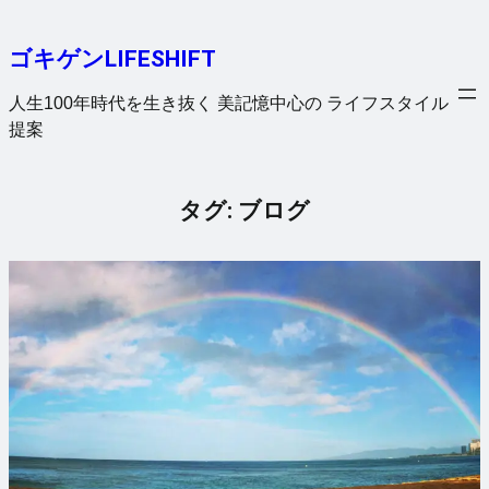
内
容
ゴキゲンLIFESHIFT
を
ス
人生100年時代を生き抜く 美記憶中心の ライフスタイル
キ
提案
ッ
プ
タグ:
ブログ