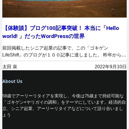
【体験談】ブログ100記事突破！ 本当に「Hello
world! 」だったWordPressの世界
前回掲載したシニア起業の記事で、この「ゴキゲン
LifeShift」のブログが１００記事に達しました。 昨年から…
太田 泉
2022年9月10日
About Us
58歳でアーリーリタイアを実現し、今後は75歳まで持続可能な
「ゴキゲン×ヤリガイの調和」をテーマにしています。経済的自
立、シニア起業、アーリーリタイアなどについて語り合いまし
ょう