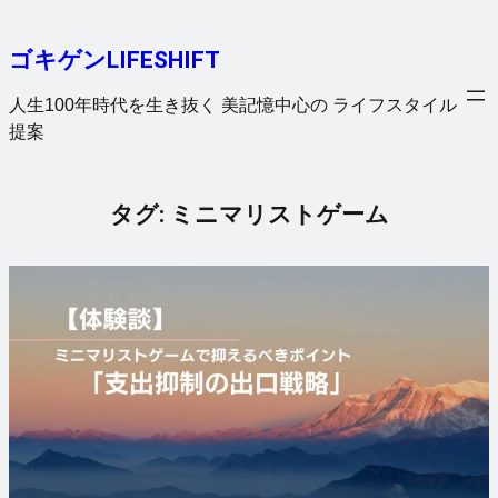
内
容
ゴキゲンLIFESHIFT
を
ス
人生100年時代を生き抜く 美記憶中心の ライフスタイル
キ
提案
ッ
プ
タグ:
ミニマリストゲーム