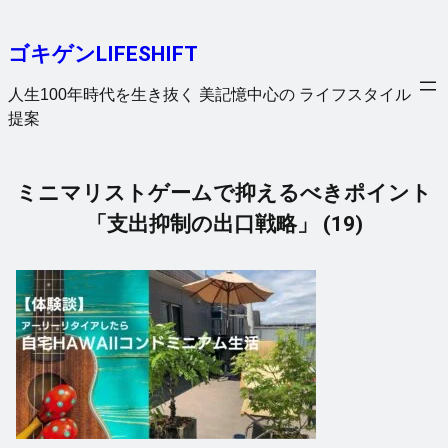
内
容
ゴキゲンLIFESHIFT
を
ス
人生100年時代を生き抜く 美記憶中心の ライフスタイル
キ
提案
ッ
プ
ミニマリストゲームで抑えるべきポイント
「支出抑制の出口戦略」 (19)