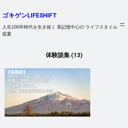
内
容
ゴキゲンLIFESHIFT
を
ス
人生100年時代を生き抜く 美記憶中心の ライフスタイル
キ
提案
ッ
プ
体験談集 (13)