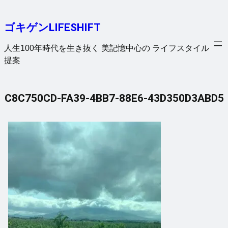
内
容
ゴキゲンLIFESHIFT
を
ス
人生100年時代を生き抜く 美記憶中心の ライフスタイル
キ
提案
ッ
プ
C8C750CD-FA39-4BB7-88E6-43D350D3ABD5