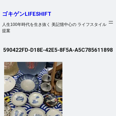
内
容
ゴキゲンLIFESHIFT
を
ス
人生100年時代を生き抜く 美記憶中心の ライフスタイル
キ
提案
ッ
プ
590422FD-D18E-42E5-8F5A-A5C785611898