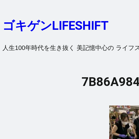
内
容
ゴキゲンLIFESHIFT
を
ス
キ
人生100年時代を生き抜く 美記憶中心の ライフ
ッ
プ
7B86A984