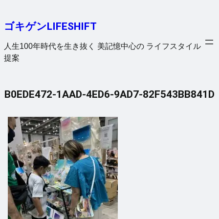
内
容
ゴキゲンLIFESHIFT
を
ス
人生100年時代を生き抜く 美記憶中心の ライフスタイル
キ
提案
ッ
プ
B0EDE472-1AAD-4ED6-9AD7-82F543BB841D