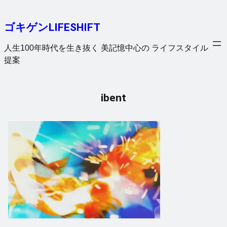
内
容
ゴキゲンLIFESHIFT
を
ス
人生100年時代を生き抜く 美記憶中心の ライフスタイル
キ
提案
ッ
プ
ibent