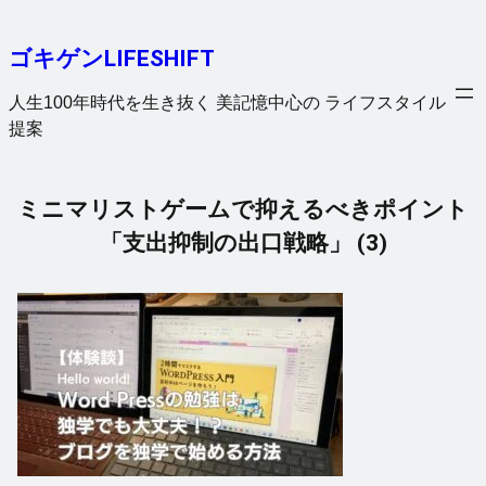
内
容
ゴキゲンLIFESHIFT
を
ス
人生100年時代を生き抜く 美記憶中心の ライフスタイル
キ
提案
ッ
プ
ミニマリストゲームで抑えるべきポイント
「支出抑制の出口戦略」 (3)