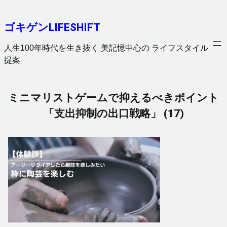
内
容
ゴキゲンLIFESHIFT
を
ス
人生100年時代を生き抜く 美記憶中心の ライフスタイル
キ
提案
ッ
プ
ミニマリストゲームで抑えるべきポイント
「支出抑制の出口戦略」 (17)