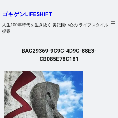
内
容
ゴキゲンLIFESHIFT
を
ス
人生100年時代を生き抜く 美記憶中心の ライフスタイル
キ
提案
ッ
プ
BAC29369-9C9C-4D9C-88E3-
CB085E78C181