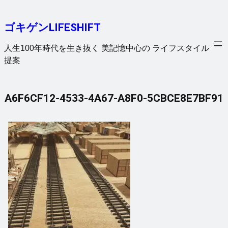
内
容
ゴキゲンLIFESHIFT
を
ス
人生100年時代を生き抜く 美記憶中心の ライフスタイル
キ
提案
ッ
プ
A6F6CF12-4533-4A67-A8F0-5CBCE8E7BF91