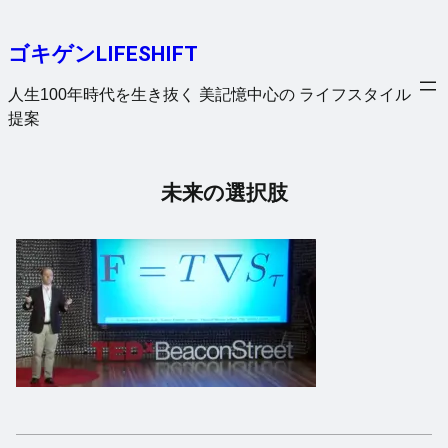
内
容
ゴキゲンLIFESHIFT
を
ス
人生100年時代を生き抜く 美記憶中心の ライフスタイル
キ
提案
ッ
プ
未来の選択肢