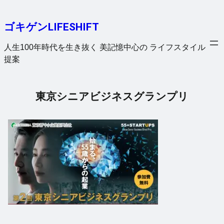
内
容
ゴキゲンLIFESHIFT
を
ス
人生100年時代を生き抜く 美記憶中心の ライフスタイル
キ
提案
ッ
プ
東京シニアビジネスグランプリ