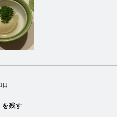
月1日
トを残す