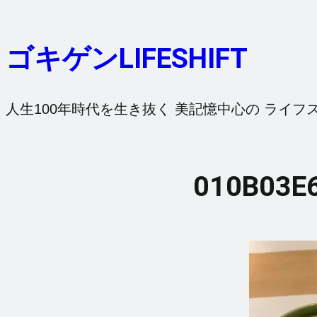
内
容
ゴキゲンLIFESHIFT
を
ス
キ
人生100年時代を生き抜く 美記憶中心の ライフ
ッ
プ
010B03E