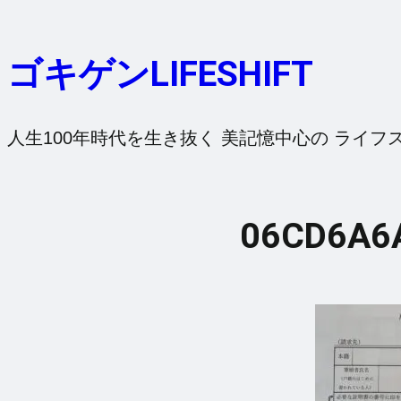
内
容
ゴキゲンLIFESHIFT
を
ス
キ
人生100年時代を生き抜く 美記憶中心の ライフ
ッ
プ
06CD6A6A