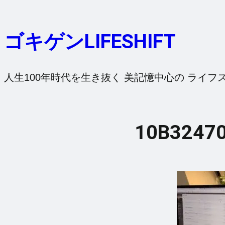
内
容
ゴキゲンLIFESHIFT
を
ス
キ
人生100年時代を生き抜く 美記憶中心の ライフ
ッ
プ
10B32470