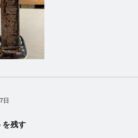
月7日
トを残す