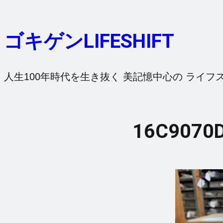
内
容
ゴキゲンLIFESHIFT
を
ス
キ
人生100年時代を生き抜く 美記憶中心の ライフ
ッ
プ
16C9070D