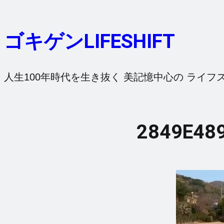
内
容
ゴキゲンLIFESHIFT
を
ス
キ
人生100年時代を生き抜く 美記憶中心の ライフ
ッ
プ
2849E48