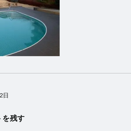
月2日
トを残す