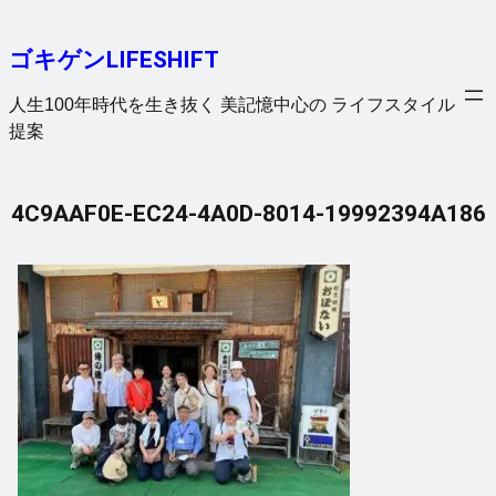
内
容
ゴキゲンLIFESHIFT
を
ス
人生100年時代を生き抜く 美記憶中心の ライフスタイル
キ
提案
ッ
プ
4C9AAF0E-EC24-4A0D-8014-19992394A186