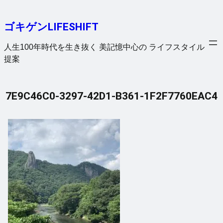
内
容
ゴキゲンLIFESHIFT
を
ス
人生100年時代を生き抜く 美記憶中心の ライフスタイル
キ
提案
ッ
プ
7E9C46C0-3297-42D1-B361-1F2F7760EAC4