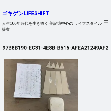
内
容
ゴキゲンLIFESHIFT
を
ス
人生100年時代を生き抜く 美記憶中心の ライフスタイル
キ
提案
ッ
プ
97B8B190-EC31-4E8B-B516-AFEA21249AF2