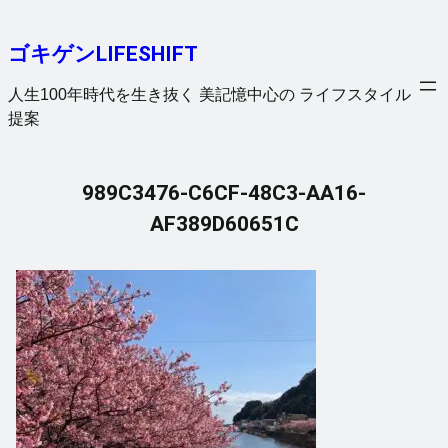
内
容
ゴキゲンLIFESHIFT
を
ス
人生100年時代を生き抜く 美記憶中心の ライフスタイル
キ
提案
ッ
プ
989C3476-C6CF-48C3-AA16-
AF389D60651C