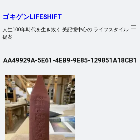
内
容
ゴキゲンLIFESHIFT
を
ス
人生100年時代を生き抜く 美記憶中心の ライフスタイル
キ
提案
ッ
プ
AA49929A-5E61-4EB9-9E85-129851A18CB1