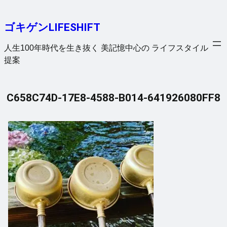
内
容
ゴキゲンLIFESHIFT
を
ス
人生100年時代を生き抜く 美記憶中心の ライフスタイル
キ
提案
ッ
プ
C658C74D-17E8-4588-B014-641926080FF8