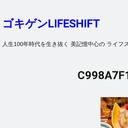
内
容
ゴキゲンLIFESHIFT
を
ス
キ
人生100年時代を生き抜く 美記憶中心の ライフ
ッ
プ
C998A7F