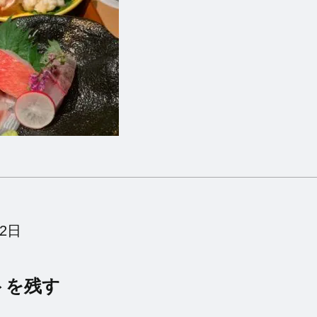
月2日
トを残す