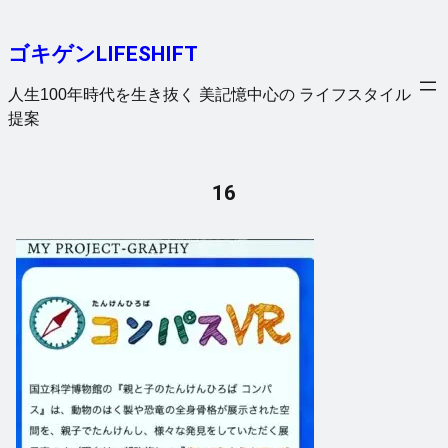
内
容
ゴキゲンLIFESHIFT
を
ス
人生100年時代を生き抜く 美記憶中心の ライフスタイル
キ
提案
ッ
プ
16