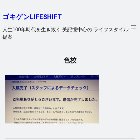
内
容
ゴキゲンLIFESHIFT
を
ス
人生100年時代を生き抜く 美記憶中心の ライフスタイル
キ
提案
ッ
プ
色校