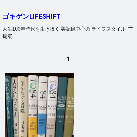
内
容
ゴキゲンLIFESHIFT
を
ス
人生100年時代を生き抜く 美記憶中心の ライフスタイル
キ
提案
ッ
プ
1