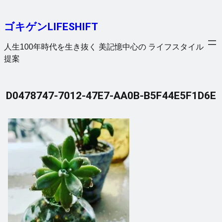
内
容
ゴキゲンLIFESHIFT
を
ス
人生100年時代を生き抜く 美記憶中心の ライフスタイル
キ
提案
ッ
プ
D0478747-7012-47E7-AA0B-B5F44E5F1D6E