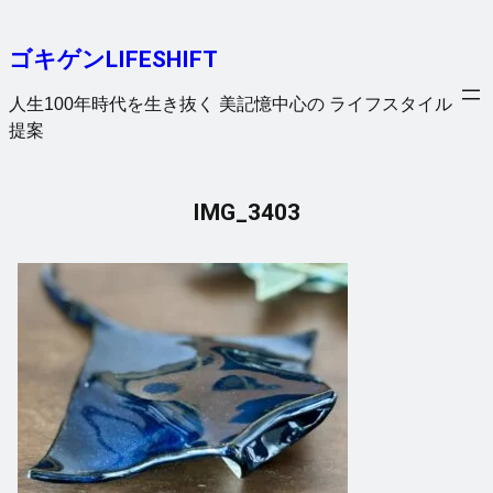
内
容
ゴキゲンLIFESHIFT
を
ス
人生100年時代を生き抜く 美記憶中心の ライフスタイル
キ
提案
ッ
プ
IMG_3403