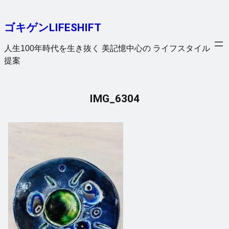
内
容
ゴキゲンLIFESHIFT
を
ス
人生100年時代を生き抜く 美記憶中心の ライフスタイル
キ
提案
ッ
プ
IMG_6304