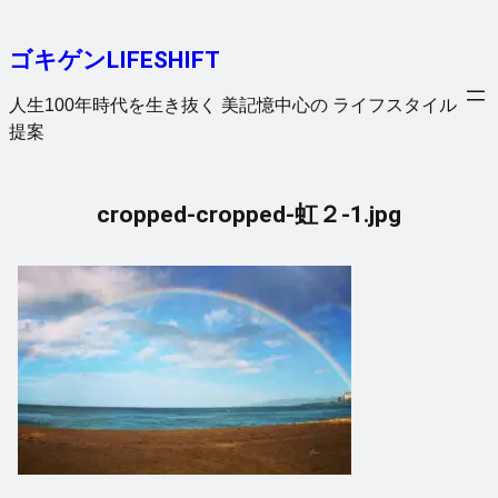
内
容
ゴキゲンLIFESHIFT
を
ス
人生100年時代を生き抜く 美記憶中心の ライフスタイル
キ
提案
ッ
プ
cropped-cropped-虹２-1.jpg