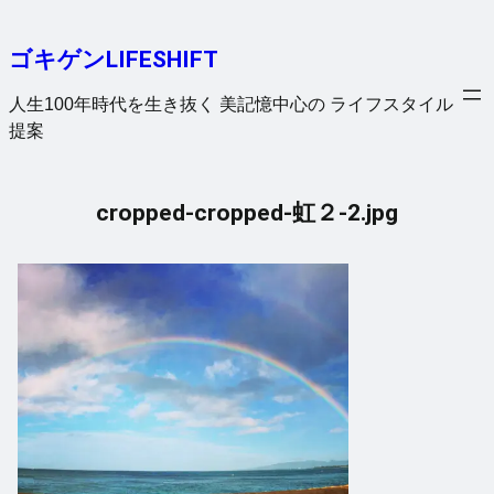
内
容
ゴキゲンLIFESHIFT
を
ス
人生100年時代を生き抜く 美記憶中心の ライフスタイル
キ
提案
ッ
プ
cropped-cropped-虹２-2.jpg