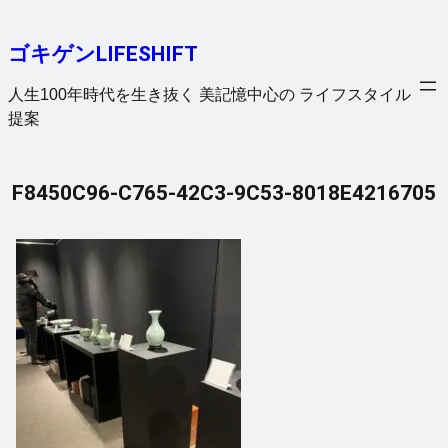
内
容
ゴキゲンLIFESHIFT
を
ス
人生100年時代を生き抜く 美記憶中心の ライフスタイル
キ
提案
ッ
プ
F8450C96-C765-42C3-9C53-8018E4216705