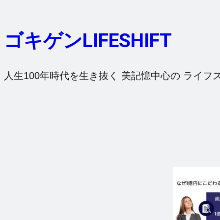
内
容
ゴキゲンLIFESHIFT
を
ス
キ
人生100年時代を生き抜く 美記憶中心の ライフ
ッ
プ