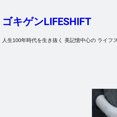
内
容
ゴキゲンLIFESHIFT
を
ス
キ
人生100年時代を生き抜く 美記憶中心の ライフ
ッ
プ