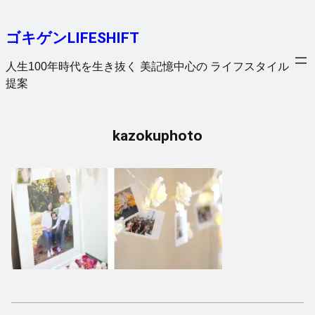
内
容
ゴキゲンLIFESHIFT
を
ス
人生100年時代を生き抜く 美記憶中心の ライフスタイル
キ
提案
ッ
プ
kazokuphoto