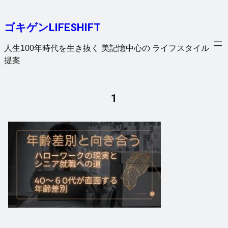
内
容
ゴキゲンLIFESHIFT
を
ス
人生100年時代を生き抜く 美記憶中心の ライフスタイル
キ
提案
ッ
プ
1