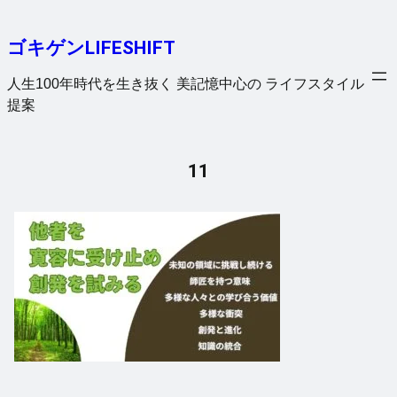
内
容
ゴキゲンLIFESHIFT
を
ス
人生100年時代を生き抜く 美記憶中心の ライフスタイル
キ
提案
ッ
プ
11