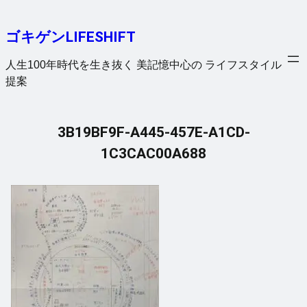
内
容
ゴキゲンLIFESHIFT
を
ス
人生100年時代を生き抜く 美記憶中心の ライフスタイル
キ
提案
ッ
プ
3B19BF9F-A445-457E-A1CD-
1C3CAC00A688