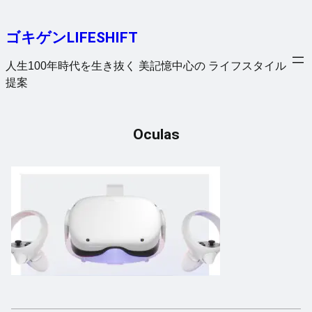
内
容
ゴキゲンLIFESHIFT
を
ス
人生100年時代を生き抜く 美記憶中心の ライフスタイル
キ
提案
ッ
プ
Oculas