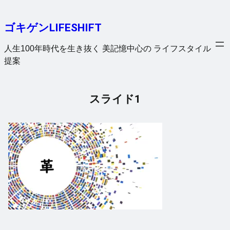
内
容
ゴキゲンLIFESHIFT
を
ス
人生100年時代を生き抜く 美記憶中心の ライフスタイル
キ
提案
ッ
プ
スライド1