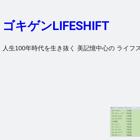
内
容
ゴキゲンLIFESHIFT
を
ス
キ
人生100年時代を生き抜く 美記憶中心の ライフ
ッ
プ