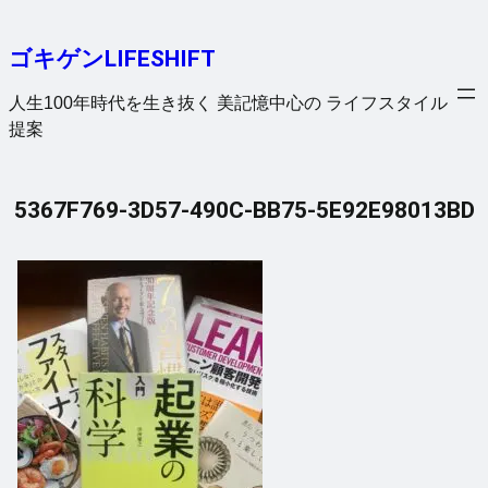
内
容
ゴキゲンLIFESHIFT
を
ス
人生100年時代を生き抜く 美記憶中心の ライフスタイル
キ
提案
ッ
プ
5367F769-3D57-490C-BB75-5E92E98013BD