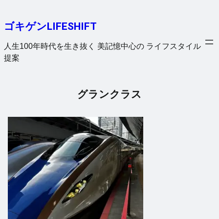
内
容
ゴキゲンLIFESHIFT
を
ス
人生100年時代を生き抜く 美記憶中心の ライフスタイル
キ
提案
ッ
プ
グランクラス