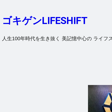
内
容
ゴキゲンLIFESHIFT
を
ス
キ
人生100年時代を生き抜く 美記憶中心の ライフ
ッ
プ